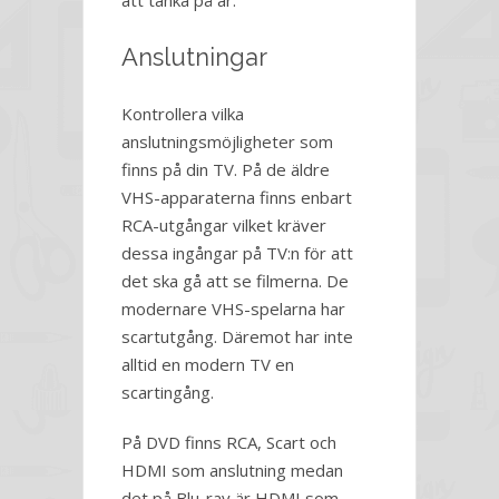
att tänka på är:
Anslutningar
Kontrollera vilka
anslutningsmöjligheter som
finns på din TV. På de äldre
VHS-apparaterna finns enbart
RCA-utgångar vilket kräver
dessa ingångar på TV:n för att
det ska gå att se filmerna. De
modernare VHS-spelarna har
scartutgång. Däremot har inte
alltid en modern TV en
scartingång.
På DVD finns RCA, Scart och
HDMI som anslutning medan
det på Blu-ray är HDMI som